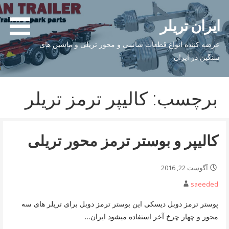
فتن
ه
ایران تریلر
حتوا
عرضه کننده انواع قطعات شاسی و محور تریلی و ماشین های
سنگین در ایران
برچسب: کالیپر ترمز تریلر
کالیپر و بوستر ترمز محور تریلی
آگوست 22, 2016
saeeded
پوستر ترمز دوبل دیسکی این بوستر ترمز دوبل برای تریلر های سه
محور و چهار چرخ آخر استفاده میشود ایران…