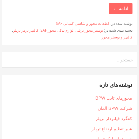
ادامه ←
نوشته شده در:
قطعات محور و شاسی کمپانی SAF
دسته بندی شده در:
بوستر محور تریلی
,
لوازم یدکی محور SAF
,
کالیپر ترمز تریلر
,
کالیپر و بوستر محور
جستجو
برای:
نوشته‌های تازه
محورهای ثابت BPW
شرکت BPW آلمان
کفگرد فیلتردار تریلر
شیر تنظیم ارتفاع تریلر
شیر قفل پارک تریلی