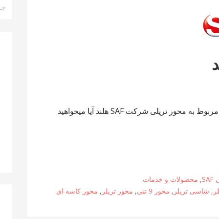
جست
برای
انواع محور شاسی تریلر و قطعات یدکی مربوط به محور تریلی شرکت SAF هلند آیا میخواهید
S
,
محصولات و خدمات
ر
,
شاسی تریلر
,
محور 9 تنی
,
محور تریلر
,
محور کاسه ای