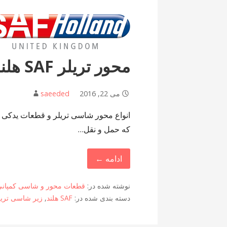
محور تریلر SAF هلند
می 22, 2016
saeeded
که حمل و نقل…
ادامه ←
نوشته شده در:
قطعات محور و شاسی کمپانی AF
دسته بندی شده در:
SAF هلند
,
زیر شاسی تریل