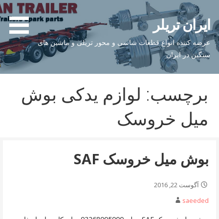
فتن
ه
ایران تریلر
حتوا
عرضه کننده انواع قطعات شاسی و محور تریلی و ماشین های
سنگین در ایران
برچسب: لوازم یدکی بوش
میل خروسک
بوش میل خروسک SAF
آگوست 22, 2016
saeeded