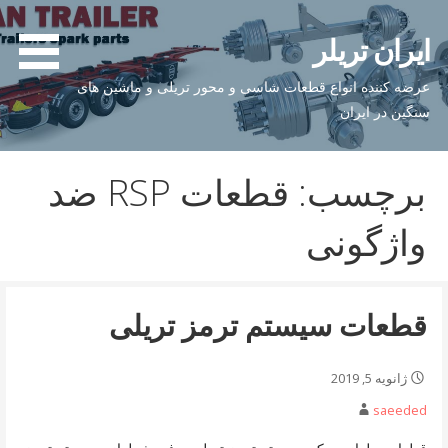
فتن
ه
ایران تریلر
حتوا
عرضه کننده انواع قطعات شاسی و محور تریلی و ماشین های
سنگین در ایران
برچسب: قطعات RSP ضد
واژگونی
قطعات سیستم ترمز تریلی
ژانویه 5, 2019
saeeded