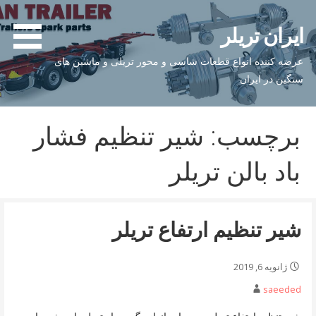
فتن
ه
ایران تریلر
حتوا
عرضه کننده انواع قطعات شاسی و محور تریلی و ماشین های
سنگین در ایران
برچسب: شیر تنظیم فشار
باد بالن تریلر
شیر تنظیم ارتفاع تریلر
ژانویه 6, 2019
saeeded