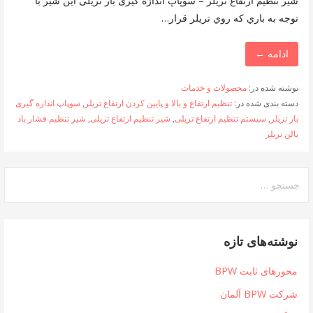
شیر تنظیم ارتفاع تریلر – سوپاپ اندازه گیری بار تریلی اين شير با
توجه به باري كه روي تريلر قرار…
ادامه ←
نوشته شده در:
محصولات و خدمات
دسته بندی شده در:
تنظيم ارتفاع و بالا و پايين كردن ارتفاع تريلر
,
سوپاپ اندازه گیری
بار تریلر
,
سیستم تنظیم ارتفاع تریلی
,
شیر تنظیم ارتفاع تریلی
,
شیر تنظیم فشار باد
بالن تریلر
جستجو
برای:
نوشته‌های تازه
محورهای ثابت BPW
شرکت BPW آلمان