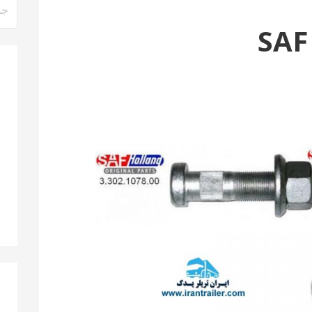
جست
برای