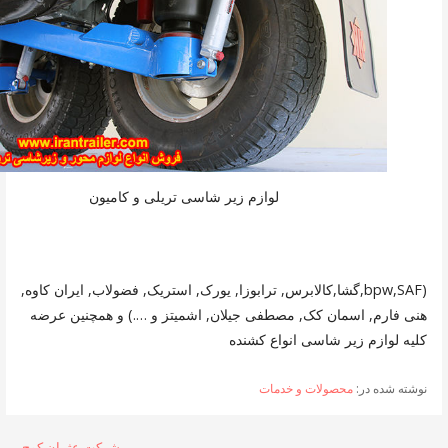
لوازم زیر شاسی تریلی و کامیون
(bpw,SAF,گشا,کالابرس, ترابوزا, یورک, استریک, فضولاب, ایران کاوه,
هنی فارم, اسمان کک, مصطفی جیلان, اشمیتز و ….) و همچنین عرضه
کلیه لوازم زیر شاسی انواع کشنده
نوشته شده در:
محصولات و خدمات
شرکت عثمان کوچ →