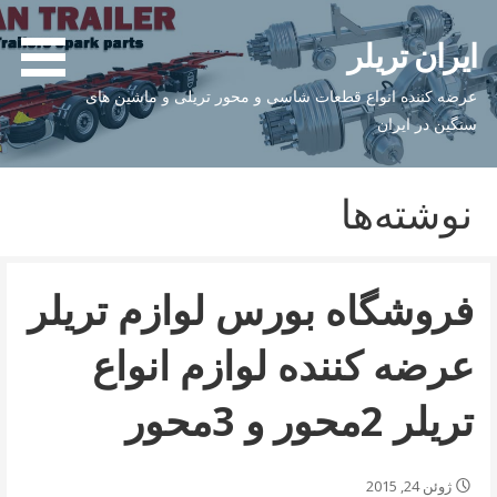
ن
یران تریلر
ا
رضه کننده انواع قطعات شاسی و محور تریلی و ماشین های
نگین در ایران
نوشته‌ها
فروشگاه بورس لوازم تریلر
عرضه کننده لوازم انواع
تریلر 2محور و 3محور
ژوئن 24, 2015