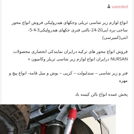
saeeded
انواع لوازم زیر شاسی تریلی وجکهای هیدرولیکی فروش انواع محور
ساجی-پره ایی20-24-بالنی فنری جکهای هیدرولیکی3-4-5-
انتی(کمپرسی)
فروش انواع محور های ترکیه درایران نمایندکی انحصاری محصولات
NURSAN درایران انواع لوازم زیر شاسی تریلر وکامیون »
فنر و زیر شاسی – سندلبولت – کرپی – بوش و میل قامه- انواع پیچ و
مهره
پخش عمده انواع بالن کیسه باد