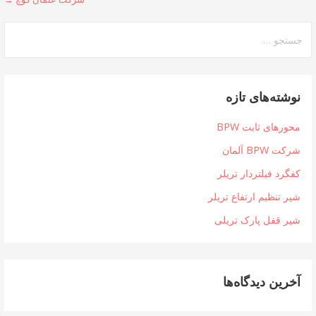
هبری
شته
تجو
ی:
نوشته‌های تازه
محورهای ثابت BPW
شرکت BPW آلمان
کفگرد فیلتردار تریلر
شیر تنظیم ارتفاع تریلر
شیر قفل پارک تریلی
آخرین دیدگاه‌ها