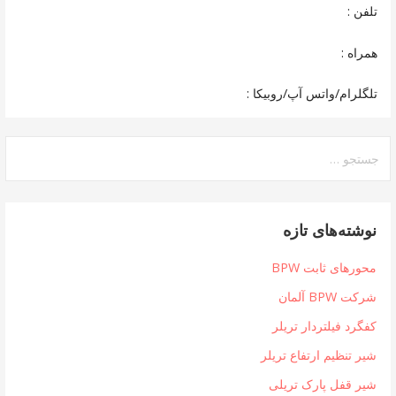
تلفن :
همراه :
تلگلرام/واتس آپ/روبیکا :
جستجو
برای:
نوشته‌های تازه
محورهای ثابت BPW
شرکت BPW آلمان
کفگرد فیلتردار تریلر
شیر تنظیم ارتفاع تریلر
شیر قفل پارک تریلی