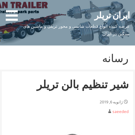
فتن
ه
ایران تریلر
حتوا
عرضه کننده انواع قطعات شاسی و محور تریلی و ماشین های
سنگین در ایران
رسانه
شیر تنظیم بالن تریلر
ژانویه 6, 2019
saeeded